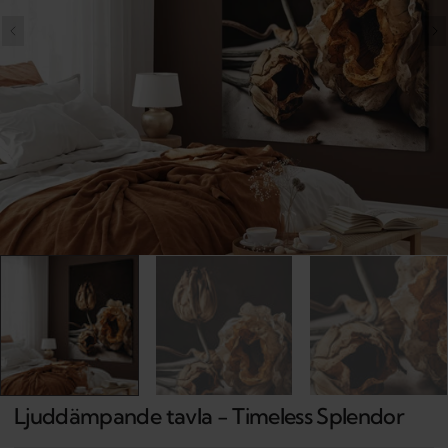
Open
media
1
in
gallery
view
Ljuddämpande tavla - Timeless Splendor