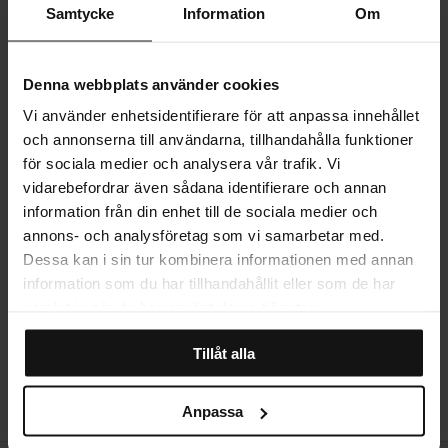
akustiktavla
av torkade beiga blommor mot en förtrollande brun
Samtycke
Information
Om
bakgrund. Denna tavlas jordnära färger förgyller ditt rum med lugn
och harmoni, och dess tidlösa design gör att den kan anpassas och
PRODUKTINFORMATION
kombineras med en mängd olika tavlor i vår kollektion. Skapa en
konstnärlig oas i ditt hem och låt din fantasi flöda med denna
Denna webbplats använder cookies
inspirerande tavla.
Vi använder enhetsidentifierare för att anpassa innehållet
LEVERANS
och annonserna till användarna, tillhandahålla funktioner
för sociala medier och analysera vår trafik. Vi
vidarebefordrar även sådana identifierare och annan
MER OM PRODUKTEN
information från din enhet till de sociala medier och
annons- och analysföretag som vi samarbetar med.
Dessa kan i sin tur kombinera informationen med annan
STORLEKSGUIDE
information som du har tillhandahållit eller som de har
samlat in när du har använt deras tjänster.
Tillåt alla
RECENSIONER
Anpassa