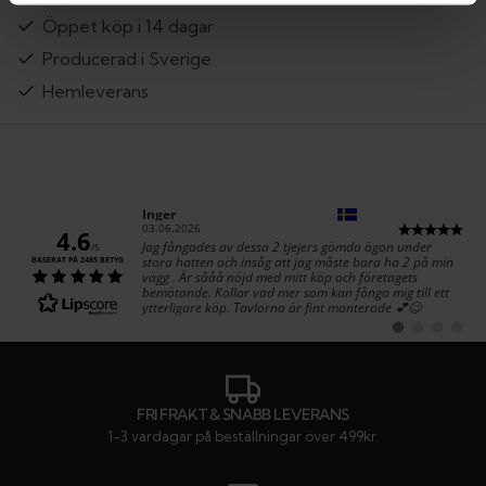
Öppet köp i 14 dagar
Producerad i Sverige
Hemleverans
Författare:
Inger
Datum:
03.06.2026
4.6
Text:
Jag fångades av dessa 2 tjejers gömda ögon under
/5
stora hatten och insåg att jag måste bara ha 2 på min
BASERAT PÅ 2485 BETYG
vägg . Är sååå nöjd med mitt köp och företagets
bemötande. Kollar vad mer som kan fånga mig till ett
ytterligare köp. Tavlorna är fint monterade 💕😊
Byt
Byt
Byt
Byt
till
till
till
till
#
#
#
#
rekommendatio
rekommenda
rekommen
rekom
FRI FRAKT & SNABB LEVERANS
1-3 vardagar på beställningar över 499kr.