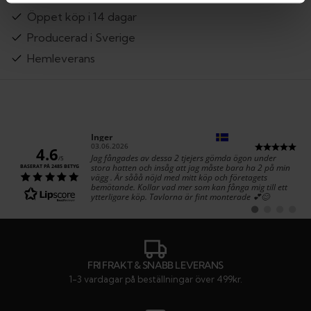
Öppet köp i 14 dagar
Producerad i Sverige
Hemleverans
Författare:
Inger
Datum:
03.06.2026
4.6
Text:
Jag fångades av dessa 2 tjejers gömda ögon under
/5
stora hatten och insåg att jag måste bara ha 2 på min
BASERAT PÅ 2485 BETYG
vägg . Är sååå nöjd med mitt köp och företagets
bemötande. Kollar vad mer som kan fånga mig till ett
ytterligare köp. Tavlorna är fint monterade 💕😊
Byt
Byt
Byt
Byt
till
till
till
till
#
#
#
#
rekommendatio
rekommenda
rekommen
rekom
FRI FRAKT & SNABB LEVERANS
1-3 vardagar på beställningar över 499kr.