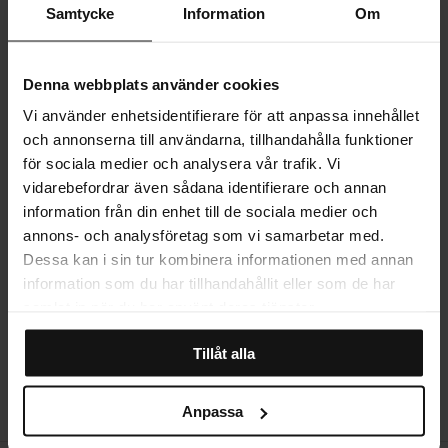
Halloweenandan i ditt hem, och den kan enkelt kombineras med
Samtycke
Information
Om
andra tavlor i samma tema för en ännu mer spännande inredning.
PRODUKTINFORMATION
Denna webbplats använder cookies
Vi använder enhetsidentifierare för att anpassa innehållet
LEVERANS
och annonserna till användarna, tillhandahålla funktioner
för sociala medier och analysera vår trafik. Vi
vidarebefordrar även sådana identifierare och annan
MER OM PRODUKTEN
information från din enhet till de sociala medier och
annons- och analysföretag som vi samarbetar med.
Dessa kan i sin tur kombinera informationen med annan
STORLEKSGUIDE
information som du har tillhandahållit eller som de har
samlat in när du har använt deras tjänster.
Tillåt alla
RECENSIONER
Anpassa