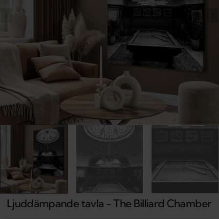
Open
media
1
in
gallery
view
Ljuddämpande tavla - The Billiard Chamber