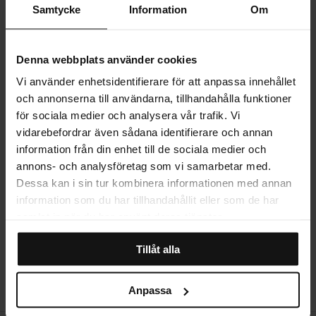
Samtycke
Information
Om
PRODUKTINFORMATION
Denna webbplats använder cookies
Vi använder enhetsidentifierare för att anpassa innehållet
LEVERANS
och annonserna till användarna, tillhandahålla funktioner
för sociala medier och analysera vår trafik. Vi
vidarebefordrar även sådana identifierare och annan
MER OM PRODUKTEN
information från din enhet till de sociala medier och
annons- och analysföretag som vi samarbetar med.
Dessa kan i sin tur kombinera informationen med annan
STORLEKSGUIDE
information som du har tillhandahållit eller som de har
samlat in när du har använt deras tjänster.
Tillåt alla
RECENSIONER
Anpassa