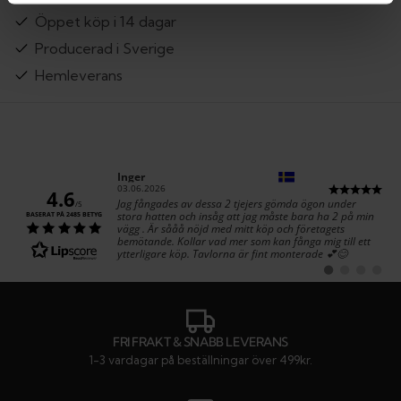
Öppet köp i 14 dagar
Producerad i Sverige
Hemleverans
Författare:
Inger
Datum:
03.06.2026
4.6
Text:
Jag fångades av dessa 2 tjejers gömda ögon under
/5
stora hatten och insåg att jag måste bara ha 2 på min
BASERAT PÅ 2485 BETYG
vägg . Är sååå nöjd med mitt köp och företagets
bemötande. Kollar vad mer som kan fånga mig till ett
ytterligare köp. Tavlorna är fint monterade 💕😊
Byt
Byt
Byt
Byt
till
till
till
till
#
#
#
#
rekommendatio
rekommenda
rekommen
rekom
FRI FRAKT & SNABB LEVERANS
1-3 vardagar på beställningar över 499kr.