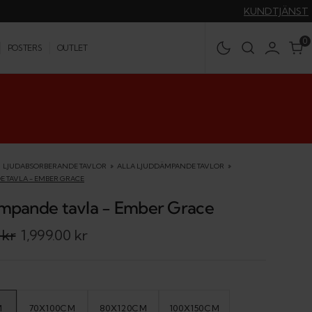
KUNDTJÄNST
0
0
POSTERS
OUTLET
LJUDABSORBERANDE TAVLOR
ALLA LJUDDÄMPANDE TAVLOR
 TAVLA - EMBER GRACE
mpande tavla - Ember Grace
 kr
1,999.00 kr
M
70X100CM
80X120CM
100X150CM
IANT
VARIANT
VARIANT
VARIANT