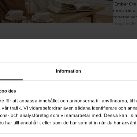
"Ember Grac
mönstrat pla
tonerna och
fängslande m
sovrum elle
"Terracotta
P
Information
L
cookies
e för att anpassa innehållet och annonserna till användarna, tillh
M
vår trafik. Vi vidarebefordrar även sådana identifierare och anna
nnons- och analysföretag som vi samarbetar med. Dessa kan i sin
har tillhandahållit eller som de har samlat in när du har använt 
ST