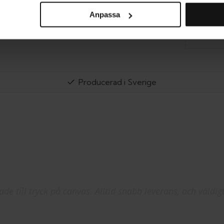
Anpassa
RE
Producerad i Sverige
de till tryck på canvas. Alltid snabb leverans, och väldig