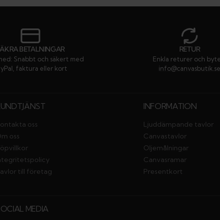
SÄKRA BETALNINGAR
RETUR
med: Snabbt och säkert med
Enkla returer och byt
yPal, faktura eller kort
info@canvasbutik.s
KUNDTJÄNST
INFORMATION
ontakta oss
Ljuddämpande tavlor
m oss
Canvastavlor
öpvillkor
Oljemålningar
ntegritetspolicy
Canvasramar
avlor till företag
Presentkort
SOCIAL MEDIA