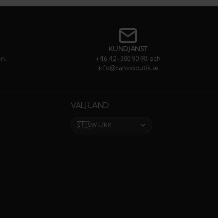
till
till
till
till
#
#
#
#
rekommendati
rekommenda
rekommen
rekom
KUNDJÄNST
en.
+46 42-300 90 90
och
e
info@canvasbutik.se
VÄLJ LAND
🇸🇪
SWE/KR