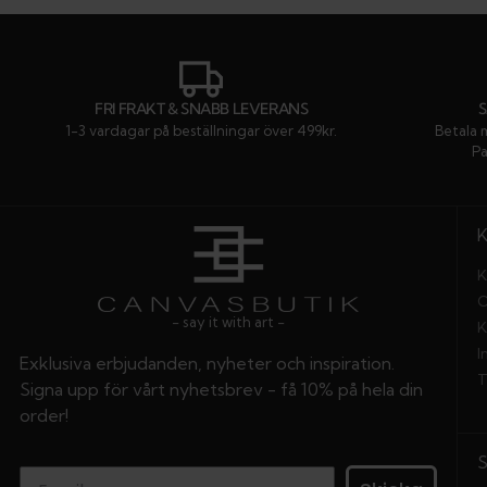
FRI FRAKT & SNABB LEVERANS
1-3 vardagar på beställningar över 499kr.
Betala 
Pa
K
O
- say it with art -
K
I
Exklusiva erbjudanden, nyheter och inspiration.
T
Signa upp för vårt nyhetsbrev - få 10% på hela din
order!