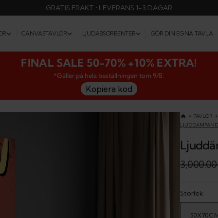
GRATIS FRAKT • LEVERANS 1-3 DAGAR
OR
CANVASTAVLOR
LJUDABSORBENTER
GÖR DIN EGNA TAVLA
FINAL SALE 50-70% +10% EXTRA!
DJUR I KOSTYM
POP ART
*Gäller på hela beställningen tom 9/8.
Kopiera kod
KARTOR
FINE ART NUDE
SVARTVITT
ARKITEKTUR
TAVLOR
LJUDDÄMPANDE
GRAFISKA TAVLOR
BERÖMDA KONSTNÄRER
Ljuddä
DANS
FOTOKONST
3,000.00
Sale
Regular
ÄNGLAR
SVARTVITT
price
price
Storlek
KONSTMOTIV
FASHION TAVLOR
FASHION TAVLOR
VINTAGE
50X70C
VAR