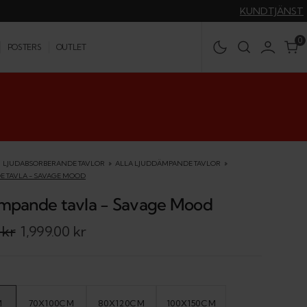
KUNDTJÄNST
0
0
POSTERS
OUTLET
LJUDABSORBERANDE TAVLOR
ALLA LJUDDÄMPANDE TAVLOR
 TAVLA - SAVAGE MOOD
mpande tavla - Savage Mood
 kr
1,999.00 kr
M
70X100CM
80X120CM
100X150CM
IANT
VARIANT
VARIANT
VARIANT