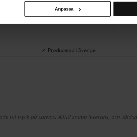
Anpassa
RE
Producerad i Sverige
de till tryck på canvas. Alltid snabb leverans, och väldig