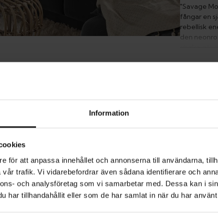
"Savage Moo
fångar en s
rebellisk e
den neonros
styrka, atti
eller eklekt
individualit
P
Information
L
cookies
e för att anpassa innehållet och annonserna till användarna, tillh
M
vår trafik. Vi vidarebefordrar även sådana identifierare och anna
nnons- och analysföretag som vi samarbetar med. Dessa kan i sin
har tillhandahållit eller som de har samlat in när du har använt 
ST