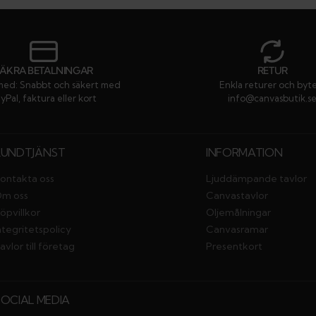
SÄKRA BETALNINGAR
RETUR
med: Snabbt och säkert med
Enkla returer och byt
yPal, faktura eller kort
info@canvasbutik.s
KUNDTJÄNST
INFORMATION
ontakta oss
Ljuddämpande tavlor
m oss
Canvastavlor
öpvillkor
Oljemålningar
ntegritetspolicy
Canvasramar
avlor till företag
Presentkort
SOCIAL MEDIA