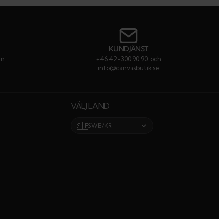
till
till
till
till
#
#
#
#
rekommendati
rekommenda
rekommen
rekom
KUNDJÄNST
en.
+46 42-300 90 90
och
e
info@canvasbutik.se
VÄLJ LAND
🇸🇪
SWE/KR