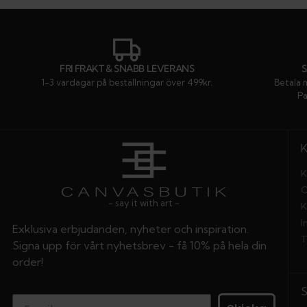
FRI FRAKT & SNABB LEVERANS
1-3 vardagar på beställningar över 499kr.
Betala 
Pa
K
O
- say it with art -
K
I
Exklusiva erbjudanden, nyheter och inspiration.
T
Signa upp för vårt nyhetsbrev - få 10% på hela din
order!