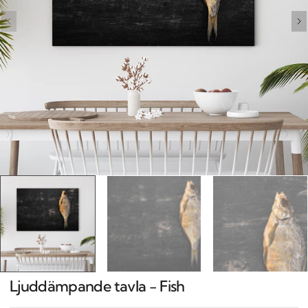
Open
media
1
in
gallery
view
Ljuddämpande tavla - Fish