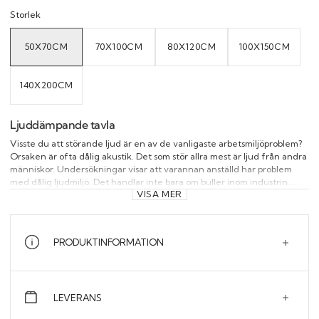
Storlek
50X70CM
70X100CM
80X120CM
100X150CM
VARIANT
VARIANT
VARIANT
VARIANT
SOLD
SOLD
SOLD
SOLD
OUT
OUT
OUT
OUT
OR
OR
OR
OR
UNAVAILABLE
UNAVAILABLE
UNAVAILABLE
UNAVAILAB
140X200CM
VARIANT
SOLD
OUT
OR
UNAVAILABLE
Ljuddämpande tavla
Visste du att störande ljud är en av de vanligaste arbetsmiljöproblem?
Orsaken är ofta dålig akustik. Det som stör allra mest är ljud från andra
människor. Undersökningar visar att varannan anställd har problem
med dålig ljudmiljö. Det handlar inte bara om buller inom industrin.
VISA MER
Ljud som stör oss mest är ljud från andra människor, till exempel röster,
skrammel och steg. Förbättra ljudmiljön på din arbetsplats med
ljuddämpande tavlor. Investera i din personal och erbjud en bättre
ljudmiljö med hjälp av väggabsorbenter!"
PRODUKTINFORMATION
LEVERANS