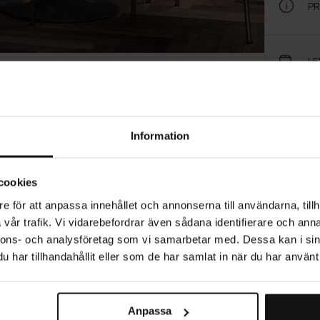
P
L
M
Information
ST
cookies
e för att anpassa innehållet och annonserna till användarna, tillh
vår trafik. Vi vidarebefordrar även sådana identifierare och anna
RE
nnons- och analysföretag som vi samarbetar med. Dessa kan i sin
har tillhandahållit eller som de har samlat in när du har använt 
Producerad i Sverige
Anpassa