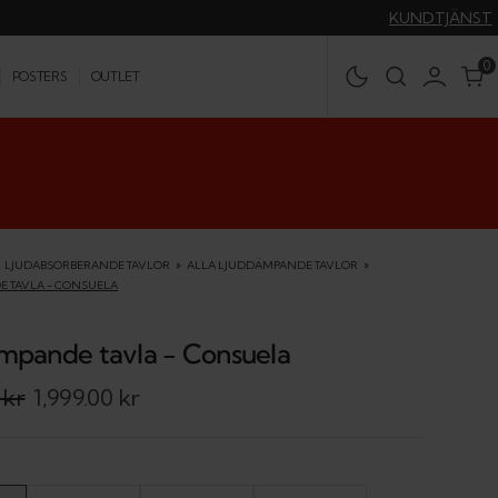
KUNDTJÄNST
0
0
POSTERS
OUTLET
LJUDABSORBERANDE TAVLOR
ALLA LJUDDÄMPANDE TAVLOR
 TAVLA - CONSUELA
mpande tavla - Consuela
 kr
1,999.00 kr