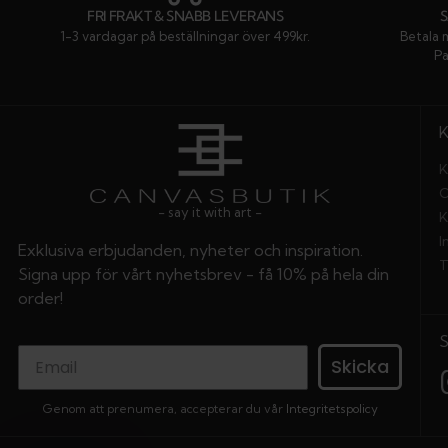
FRI FRAKT & SNABB LEVERANS
1-3 vardagar på beställningar över 499kr.
Betala 
Pa
K
O
- say it with art -
K
I
Exklusiva erbjudanden, nyheter och inspiration.
T
Signa upp för vårt nyhetsbrev - få 10% på hela din
order!
Skicka
Genom att prenumera, accepterar du vår
Integritetspolicy