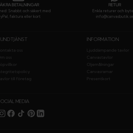
SÄKRA BETALNINGAR
RETUR
med: Snabbt och säkert med
Enkla returer och byt
yPal, faktura eller kort
info@canvasbutik.s
KUNDTJÄNST
INFORMATION
ontakta oss
Ljuddämpande tavlor
m oss
Canvastavlor
öpvillkor
Oljemålningar
ntegritetspolicy
Canvasramar
avlor till företag
Presentkort
SOCIAL MEDIA