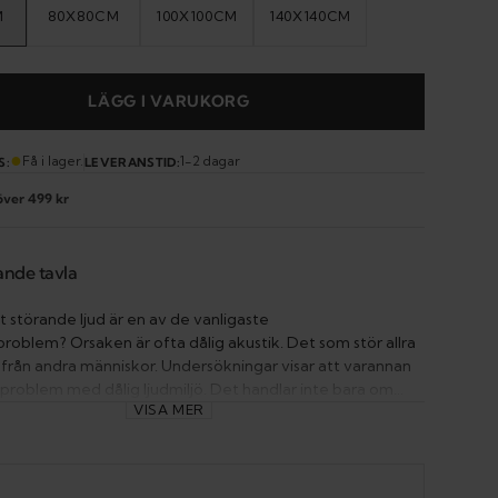
M
80X80CM
100X100CM
140X140CM
IANT
VARIANT
VARIANT
VARIANT
D
SOLD
SOLD
SOLD
T
OUT
OUT
OUT
OR
OR
OR
VAILABLE
UNAVAILABLE
UNAVAILABLE
UNAVAILABLE
LÄGG I VARUKORG
●
Få i lager.
1-2 dagar
S:
LEVERANSTID:
Open
 över 499 kr
media
2
in
gallery
nde tavla
view
t störande ljud är en av de vanligaste
problem? Orsaken är ofta dålig akustik. Det som stör allra
d från andra människor. Undersökningar visar att varannan
r problem med dålig ljudmiljö. Det handlar inte bara om
VISA MER
industrin. Ljud som stör oss mest är ljud från andra
ill exempel röster, skrammel och steg. Förbättra ljudmiljön
tsplats med ljuddämpande tavlor. Investera i din personal
en bättre ljudmiljö med hjälp av väggabsorbenter!"