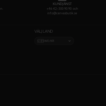
KUNDJÄNST
en.
+46 42-300 90 90
och
e
info@canvasbutik.se
VÄLJ LAND
🇸🇪
SWE/KR