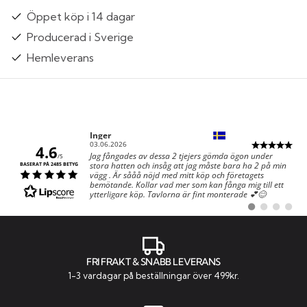
Öppet köp i 14 dagar
Producerad i Sverige
Hemleverans
Författare:
Inger
Datum:
03.06.2026
4.6
Text:
Jag fångades av dessa 2 tjejers gömda ögon under
/5
stora hatten och insåg att jag måste bara ha 2 på min
BASERAT PÅ 2485 BETYG
vägg . Är sååå nöjd med mitt köp och företagets
bemötande. Kollar vad mer som kan fånga mig till ett
ytterligare köp. Tavlorna är fint monterade 💕😊
Byt
Byt
Byt
Byt
till
till
till
till
#
#
#
#
rekommendatio
rekommenda
rekommen
rekom
FRI FRAKT & SNABB LEVERANS
1-3 vardagar på beställningar över 499kr.