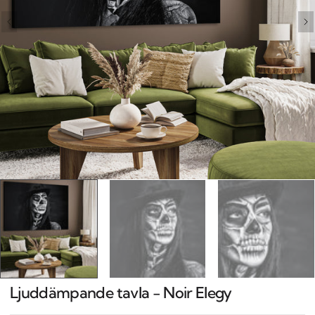
Open
media
1
in
gallery
view
Ljuddämpande tavla - Noir Elegy