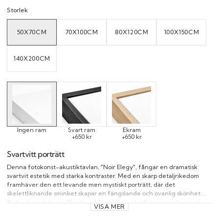
Storlek
50X70CM
70X100CM
80X120CM
100X150CM
VARIANT
VARIANT
VARIANT
VARIANT
SOLD
SOLD
SOLD
SOLD
OUT
OUT
OUT
OUT
OR
OR
OR
OR
UNAVAILABLE
UNAVAILABLE
UNAVAILABLE
UNAVAILAB
140X200CM
VARIANT
SOLD
OUT
OR
UNAVAILABLE
Ingen ram
Svart ram
Ekram
+650 kr
+650 kr
Svartvitt porträtt
Denna fotokonst-akustiktavlan, "Noir Elegy", fångar en dramatisk
svartvit estetik med starka kontraster. Med en skarp detaljrikedom
framhäver den ett levande men mystiskt porträtt, där det
skelettliknande sminket skapar en fängslande och ovanlig skönhet.
Tavlan kompletterar "Skelerock" perfekt, och tillsammans skapar de
VISA MER
ett djärvt och konstnärligt uttryck i vilket modernt hem som helst.