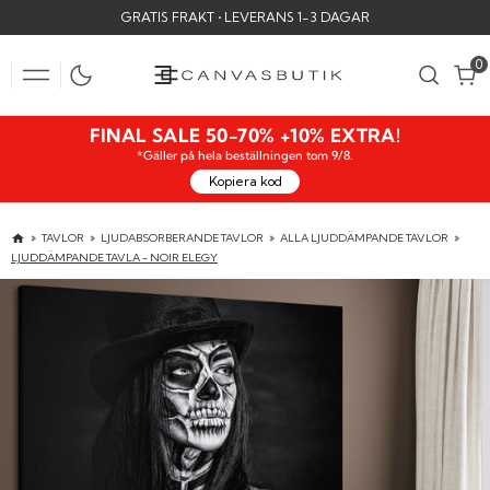
SKIP
GRATIS FRAKT • LEVERANS 1-3 DAGAR
TO
CONTENT
0
0
FINAL SALE 50-70% +10% EXTRA!
*Gäller på hela beställningen tom 9/8.
Kopiera kod
TAVLOR
LJUDABSORBERANDE TAVLOR
ALLA LJUDDÄMPANDE TAVLOR
LJUDDÄMPANDE TAVLA - NOIR ELEGY