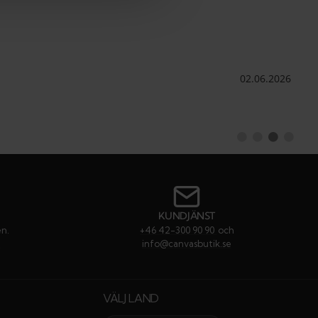
Datum:
02.06.2026
Byt
Byt
Byt
Byt
till
till
till
till
#
#
#
#
rekommendati
rekommenda
rekommen
rekom
KUNDJÄNST
en.
+46 42-300 90 90
och
e
info@canvasbutik.se
VÄLJ LAND