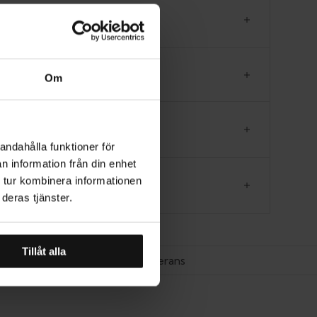
RODUKTINFORMATION
EVERANS
Om
ORLEKSGUIDE
andahålla funktioner för
n information från din enhet
 tur kombinera informationen
CENSIONER
deras tjänster.
Tillåt alla
Hemleverans