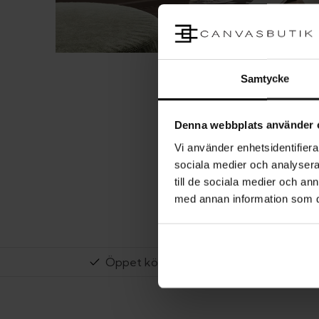
Samtycke
Denna webbplats använder 
Vi använder enhetsidentifierar
sociala medier och analysera 
till de sociala medier och a
med annan information som du 
Öppet köp i 14 dagar