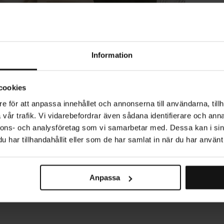
P
L
Information
cookies
ST
e för att anpassa innehållet och annonserna till användarna, tillh
vår trafik. Vi vidarebefordrar även sådana identifierare och anna
nnons- och analysföretag som vi samarbetar med. Dessa kan i sin
RE
har tillhandahållit eller som de har samlat in när du har använt 
Anpassa
Producerad i Sverige