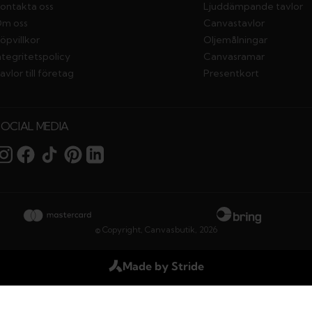
ontakta oss
Ljuddämpande tavlor
m oss
Canvastavlor
öpvillkor
Oljemålningar
ntegritetspolicy
Canvasramar
avlor till företag
Presentkort
SOCIAL MEDIA
© Copyright,
Canvasbutik
,
2026
Made by Stride