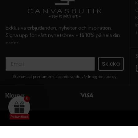
K
O
- say it with art -
K
I
Exklusiva erbjudanden, nyheter och inspiration.
T
Signa upp för vårt nyhetsbrev - få 10% på hela din
order!
Skicka
Genom att prenumera, accepterar du vår
Integritetspolicy
Rabattkod