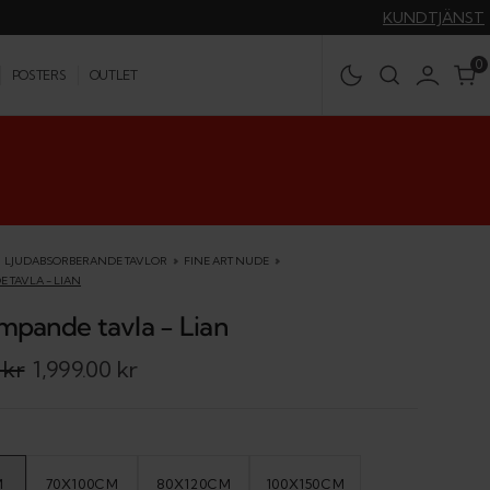
KUNDTJÄNST
0
0
POSTERS
OUTLET
LJUDABSORBERANDE TAVLOR
FINE ART NUDE
 TAVLA - LIAN
mpande tavla - Lian
 kr
1,999.00 kr
M
70X100CM
80X120CM
100X150CM
IANT
VARIANT
VARIANT
VARIANT