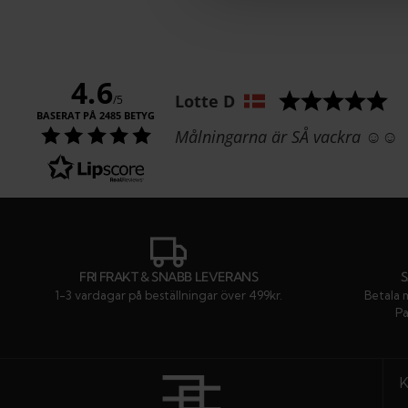
4.6
Författare:
Lotte D
/5
BASERAT PÅ 2485 BETYG
Text:
Målningarna är SÅ vackra ☺️☺️
FRI FRAKT & SNABB LEVERANS
1-3 vardagar på beställningar över 499kr.
Betala 
Pa