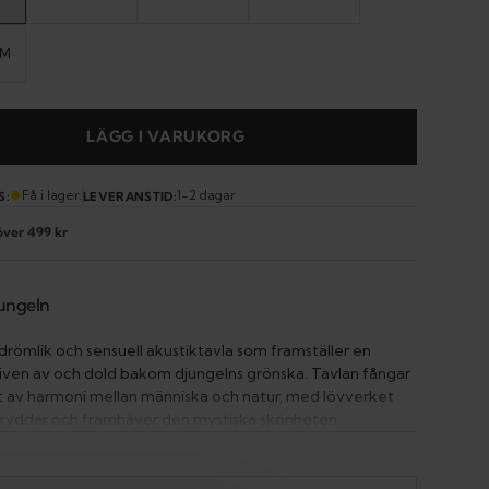
D
SOLD
SOLD
SOLD
T
OUT
OUT
OUT
OR
OR
OR
VAILABLE
UNAVAILABLE
UNAVAILABLE
UNAVAILABLE
CM
IANT
D
T
VAILABLE
LÄGG I VARUKORG
Open
●
Få i lager.
1-2 dagar
media
S:
LEVERANSTID:
2
 över 499 kr
in
gallery
view
jungeln
 drömlik och sensuell akustiktavla som framställer en
ven av och dold bakom djungelns grönska. Tavlan fångar
 av harmoni mellan människa och natur, med lövverket
kyddar och framhäver den mystiska skönheten.