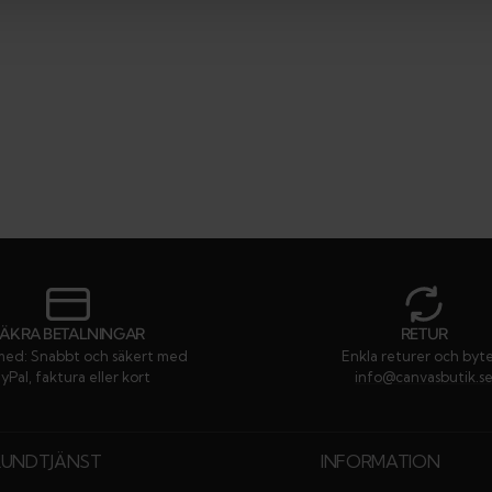
SÄKRA BETALNINGAR
RETUR
med: Snabbt och säkert med
Enkla returer och byt
yPal, faktura eller kort
info@canvasbutik.s
KUNDTJÄNST
INFORMATION