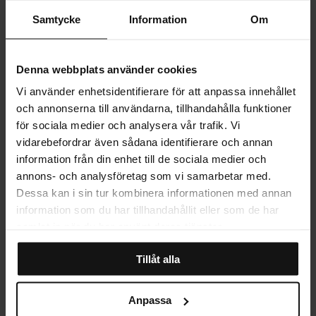
VISA MER
lugn estetik.
Samtycke
Information
Om
PRODUKTINFORMATION
Denna webbplats använder cookies
Vi använder enhetsidentifierare för att anpassa innehållet
LEVERANS
och annonserna till användarna, tillhandahålla funktioner
för sociala medier och analysera vår trafik. Vi
vidarebefordrar även sådana identifierare och annan
information från din enhet till de sociala medier och
MER OM PRODUKTEN
annons- och analysföretag som vi samarbetar med.
Dessa kan i sin tur kombinera informationen med annan
information som du har tillhandahållit eller som de har
STORLEKSGUIDE
samlat in när du har använt deras tjänster.
Tillåt alla
RECENSIONER
Anpassa