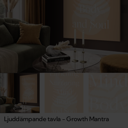
Open
media
1
in
gallery
view
Ljuddämpande tavla - Growth Mantra