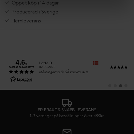
Öppet köp i 14 dagar
Producerad i Sverige
Hemleverans
4.6
Författare:
Lotte D
/5
Datum:
02.06.2026
BASERAT PÅ 2485 BETYG
Text:
Målningarna är SÅ vackra ☺️☺️
Byt
Byt
Byt
Byt
till
till
till
till
#
#
#
#
rekommendatio
rekommenda
rekommen
rekom
FRI FRAKT & SNABB LEVERANS
1-3 vardagar på beställningar över 499kr.