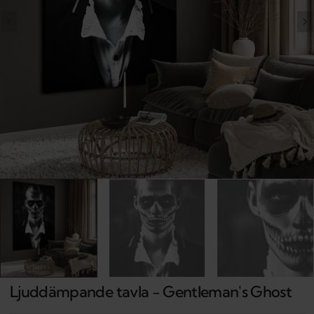
Open
media
1
in
gallery
view
Ljuddämpande tavla - Gentleman's Ghost