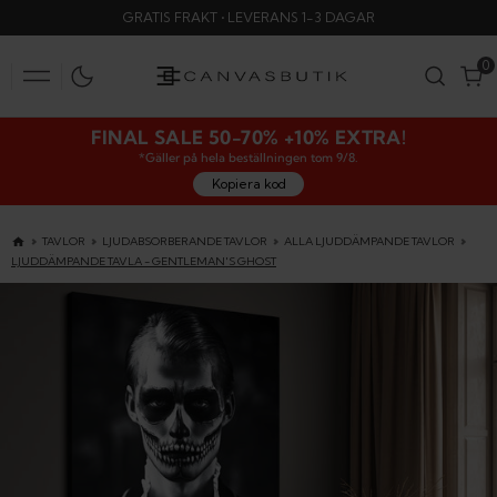
SKIP
GRATIS FRAKT • LEVERANS 1-3 DAGAR
TO
CONTENT
0
0
FINAL SALE 50-70% +10% EXTRA!
*Gäller på hela beställningen tom 9/8.
Kopiera kod
TAVLOR
LJUDABSORBERANDE TAVLOR
ALLA LJUDDÄMPANDE TAVLOR
LJUDDÄMPANDE TAVLA - GENTLEMAN'S GHOST