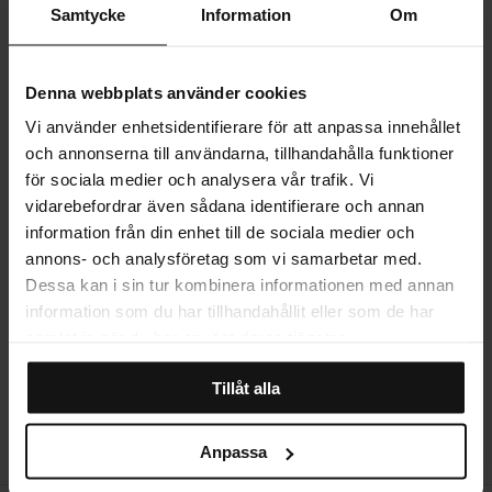
rum som önskar en touch av gotisk dramatik.
Samtycke
Information
Om
PRODUKTINFORMATION
Denna webbplats använder cookies
Vi använder enhetsidentifierare för att anpassa innehållet
LEVERANS
och annonserna till användarna, tillhandahålla funktioner
för sociala medier och analysera vår trafik. Vi
vidarebefordrar även sådana identifierare och annan
MER OM PRODUKTEN
information från din enhet till de sociala medier och
annons- och analysföretag som vi samarbetar med.
Dessa kan i sin tur kombinera informationen med annan
STORLEKSGUIDE
information som du har tillhandahållit eller som de har
samlat in när du har använt deras tjänster.
Tillåt alla
RECENSIONER
Anpassa