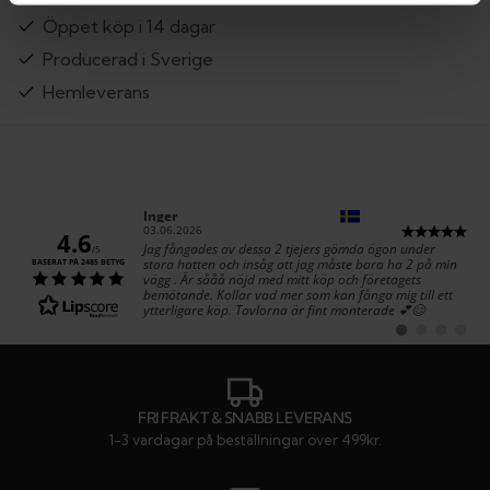
Öppet köp i 14 dagar
Producerad i Sverige
Hemleverans
Författare:
Inger
Datum:
03.06.2026
4.6
Text:
Jag fångades av dessa 2 tjejers gömda ögon under
/5
stora hatten och insåg att jag måste bara ha 2 på min
BASERAT PÅ 2485 BETYG
vägg . Är sååå nöjd med mitt köp och företagets
bemötande. Kollar vad mer som kan fånga mig till ett
ytterligare köp. Tavlorna är fint monterade 💕😊
Byt
Byt
Byt
Byt
till
till
till
till
#
#
#
#
rekommendatio
rekommenda
rekommen
rekom
FRI FRAKT & SNABB LEVERANS
1-3 vardagar på beställningar över 499kr.