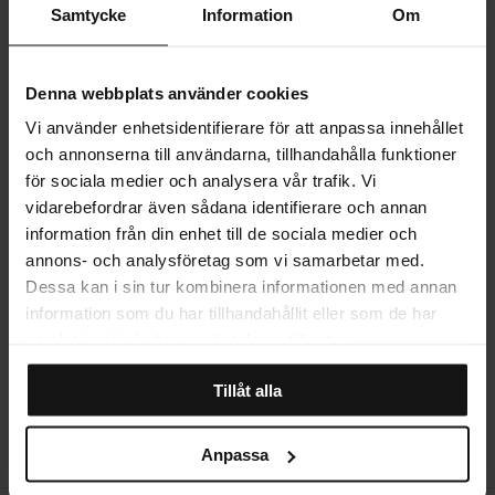
trädgårdsprakten. "Garden King" är den perfekta dekorationen för att
Samtycke
Information
Om
påminna dig om att styrka och skönhet kan samexistera i en
förtrollande harmoni och skapa en fridfull oas i ditt hem.
PRODUKTINFORMATION
Denna webbplats använder cookies
Vi använder enhetsidentifierare för att anpassa innehållet
LEVERANS
och annonserna till användarna, tillhandahålla funktioner
för sociala medier och analysera vår trafik. Vi
vidarebefordrar även sådana identifierare och annan
MER OM PRODUKTEN
information från din enhet till de sociala medier och
annons- och analysföretag som vi samarbetar med.
Dessa kan i sin tur kombinera informationen med annan
STORLEKSGUIDE
information som du har tillhandahållit eller som de har
samlat in när du har använt deras tjänster.
Tillåt alla
RECENSIONER
Anpassa