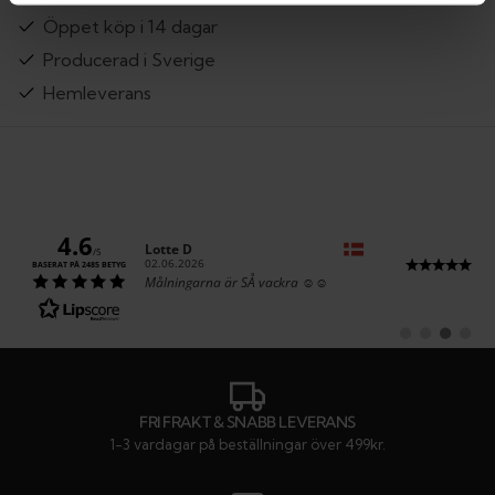
Öppet köp i 14 dagar
Producerad i Sverige
Hemleverans
4.6
Författare:
Lotte D
/5
Datum:
02.06.2026
BASERAT PÅ 2485 BETYG
Text:
Målningarna är SÅ vackra ☺️☺️
Byt
Byt
Byt
Byt
till
till
till
till
#
#
#
#
rekommendatio
rekommenda
rekommen
rekom
FRI FRAKT & SNABB LEVERANS
1-3 vardagar på beställningar över 499kr.