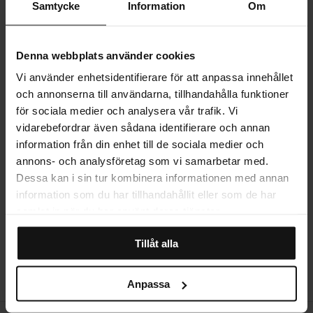
Samtycke
Information
Om
PRODUKTINFORMATION
Denna webbplats använder cookies
Vi använder enhetsidentifierare för att anpassa innehållet
LEVERANS
och annonserna till användarna, tillhandahålla funktioner
för sociala medier och analysera vår trafik. Vi
vidarebefordrar även sådana identifierare och annan
MER OM PRODUKTEN
information från din enhet till de sociala medier och
annons- och analysföretag som vi samarbetar med.
Dessa kan i sin tur kombinera informationen med annan
STORLEKSGUIDE
information som du har tillhandahållit eller som de har
samlat in när du har använt deras tjänster.
RECENSIONER
Tillåt alla
Anpassa