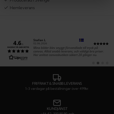
Hemleverans
Författare:
Stefan L
4.6
Datum:
02.06.2026
/5
Text:
Mina bilder blev snyggt förvandlade till tryck på
BASERAT PÅ 2485 BETYG
canvas. Alltid snabb leverans, och väldigt bra priser.
Har anlitat canvasbutiken säkert 20 gånger nu.
Byt
Byt
Byt
Byt
till
till
till
till
#
#
#
#
rekommendatio
rekommenda
rekommen
rekom
FRI FRAKT & SNABB LEVERANS
1-3 vardagar på beställningar över 499kr.
KUNDJÄNST
+46 42-300 90 90
och