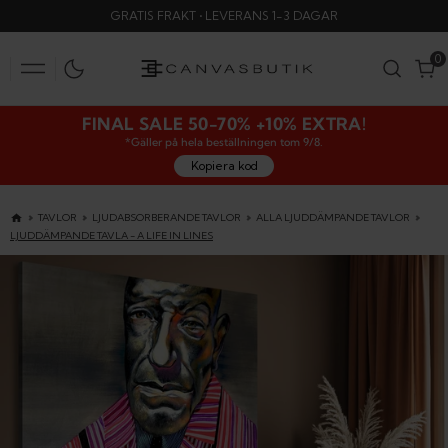
SKIP
GRATIS FRAKT • LEVERANS 1-3 DAGAR
TO
CONTENT
0
0
FINAL SALE 50-70% +10% EXTRA!
*Gäller på hela beställningen tom 9/8.
Kopiera kod
TAVLOR
LJUDABSORBERANDE TAVLOR
ALLA LJUDDÄMPANDE TAVLOR
LJUDDÄMPANDE TAVLA - A LIFE IN LINES