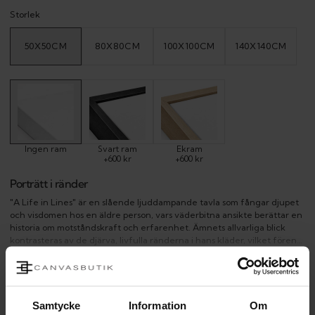
Storlek
50X50CM
80X80CM
100X100CM
140X140CM
VARIANT
VARIANT
VARIANT
VARIANT
SOLD
SOLD
SOLD
SOLD
OUT
OUT
OUT
OUT
OR
OR
OR
OR
UNAVAILABLE
UNAVAILABLE
UNAVAILABLE
UNAVAILAB
Ingen ram
Svart ram
Ekram
+600 kr
+600 kr
Porträtt i ränder
"A Life in Lines" är en slående ljuddampande tavla som fångar djupet
och visdomen hos en äldre person, vars väderbitna ansikte berättar en
historia om motståndskraft och erfarenhet. Ämnets allvarliga blick
kontrasteras av de djärva, livfulla ränderna i hans kläder, vilket förenar
ålderns allvar med färgens livfullhet. Skuggornas och färgernas spel i
VISA MER
ansiktet tillför en surrealistisk kvalitet, vilket gör detta verk till en
kraftfull reflektion över tidens gång och livets färgrika lager.
Samtycke
Information
Om
PRODUKTINFORMATION