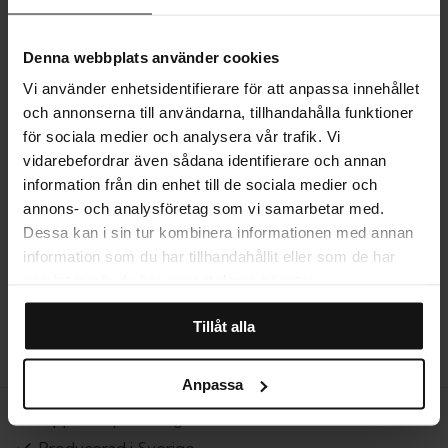
Denna webbplats använder cookies
LEVERANS
Vi använder enhetsidentifierare för att anpassa innehållet
och annonserna till användarna, tillhandahålla funktioner
för sociala medier och analysera vår trafik. Vi
MER OM PRODUKTEN
vidarebefordrar även sådana identifierare och annan
information från din enhet till de sociala medier och
annons- och analysföretag som vi samarbetar med.
STORLEKSGUIDE
Dessa kan i sin tur kombinera informationen med annan
information som du har tillhandahållit eller som de har
samlat in när du har använt deras tjänster.
RECENSIONER
Tillåt alla
Anpassa
Öppet köp i 14 dagar
Producerad i Sverige