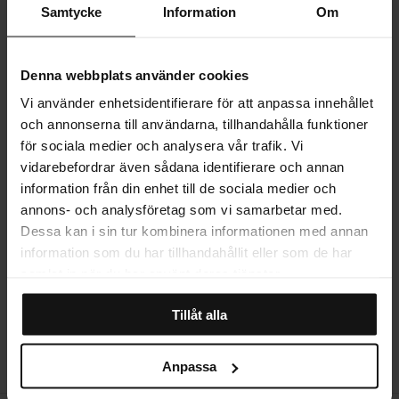
bättre akustik genom att minska efterklang och skapa en behagligare
Samtycke
Information
Om
ljudmiljö. Kombinationen av stillsam estetik och funktion gör rummet
mer harmoniskt. Void fungerar både som en ensam, meditativ punkt
PRODUKTINFORMATION
och i samspel med andra verk i en sammanhållen helhet.
Denna webbplats använder cookies
Vi använder enhetsidentifierare för att anpassa innehållet
LEVERANS
och annonserna till användarna, tillhandahålla funktioner
för sociala medier och analysera vår trafik. Vi
vidarebefordrar även sådana identifierare och annan
MER OM PRODUKTEN
information från din enhet till de sociala medier och
annons- och analysföretag som vi samarbetar med.
Dessa kan i sin tur kombinera informationen med annan
STORLEKSGUIDE
information som du har tillhandahållit eller som de har
samlat in när du har använt deras tjänster.
Tillåt alla
RECENSIONER
Anpassa