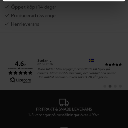
Öppet köp i 14 dagar
Producerad i Sverige
Hemleverans
Författare:
Stefan L
4.6
Datum:
02.06.2026
/5
Text:
Mina bilder blev snyggt förvandlade till tryck på
BASERAT PÅ 2485 BETYG
canvas. Alltid snabb leverans, och väldigt bra priser.
Har anlitat canvasbutiken säkert 20 gånger nu.
Byt
Byt
Byt
Byt
till
till
till
till
#
#
#
#
rekommendatio
rekommenda
rekommen
rekom
FRI FRAKT & SNABB LEVERANS
1-3 vardagar på beställningar över 499kr.