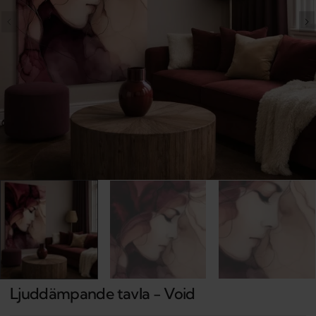
Open
media
1
in
gallery
view
Ljuddämpande tavla - Void