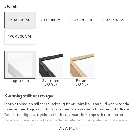
Storlek
50X70CM
70X100CM
80X120CM
100X150CM
VARIANT
VARIANT
VARIANT
VARIANT
SOLD
SOLD
SOLD
SOLD
OUT
OUT
OUT
OUT
OR
OR
OR
OR
UNAVAILABLE
UNAVAILABLE
UNAVAILABLE
UNAVAILAB
140X200CM
VARIANT
SOLD
OUT
OR
UNAVAILABLE
Ingen ram
Svart ram
Ekram
+650 kr
+650 kr
Kvinnlig stillhet i rouge
Motivet visar en stiliserad kvinnlig figur i rörelse, klädd i djupa vinröda
nyanser med mjuka, cirkulära former som skapar ett harmoniskt flöde.
Det slutna ögonuttrycket och den svepande kompositionen ger en
känsla av inre lugn och kontrollerad elegans. Färgpaletten balanserar
värme och mjukhet utan att ta över rummet. Tavlan passar i
VISA MER
vardagsrum, sovrum eller kreativa miljöer där du vill skapa en