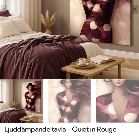
Open
media
1
in
gallery
view
Ljuddämpande tavla - Quiet in Rouge