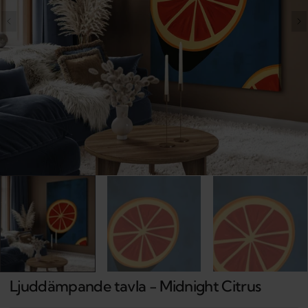
Open
media
1
in
gallery
view
Ljuddämpande tavla - Midnight Citrus