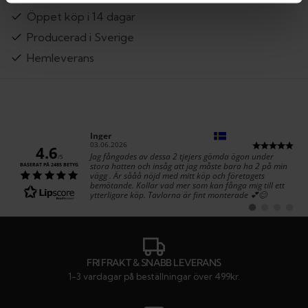
Öppet köp i 14 dagar
Producerad i Sverige
Hemleverans
Författare:
Inger
Datum:
03.06.2026
4.6
Text:
Jag fångades av dessa 2 tjejers gömda ögon under
/5
stora hatten och insåg att jag måste bara ha 2 på min
BASERAT PÅ 2485 BETYG
vägg . Är sååå nöjd med mitt köp och företagets
bemötande. Kollar vad mer som kan fånga mig till ett
ytterligare köp. Tavlorna är fint monterade 💕😊
Byt
Byt
Byt
Byt
till
till
till
till
#
#
#
#
rekommendatio
rekommenda
rekommen
rekom
FRI FRAKT & SNABB LEVERANS
1-3 vardagar på beställningar över 499kr.