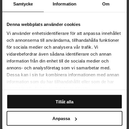
Pour” och “Citrus Soirée”.
Samtycke
Information
Om
PRODUKTINFORMATION
Denna webbplats använder cookies
Vi använder enhetsidentifierare för att anpassa innehållet
LEVERANS
och annonserna till användarna, tillhandahålla funktioner
för sociala medier och analysera vår trafik. Vi
vidarebefordrar även sådana identifierare och annan
MER OM PRODUKTEN
information från din enhet till de sociala medier och
annons- och analysföretag som vi samarbetar med.
Dessa kan i sin tur kombinera informationen med annan
STORLEKSGUIDE
information som du har tillhandahållit eller som de har
samlat in när du har använt deras tjänster.
Tillåt alla
RECENSIONER
Anpassa