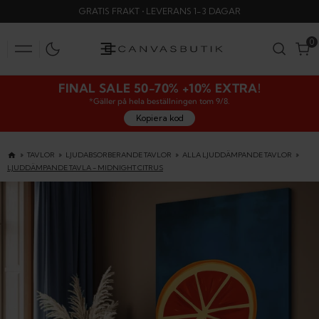
SKIP
GRATIS FRAKT • LEVERANS 1-3 DAGAR
TO
CONTENT
0
0
FINAL SALE 50-70% +10% EXTRA!
*Gäller på hela beställningen tom 9/8.
Kopiera kod
TAVLOR
LJUDABSORBERANDE TAVLOR
ALLA LJUDDÄMPANDE TAVLOR
LJUDDÄMPANDE TAVLA - MIDNIGHT CITRUS