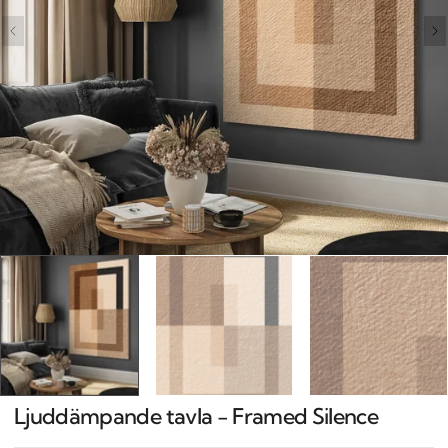
Open
media
1
in
gallery
view
Ljuddämpande tavla - Framed Silence