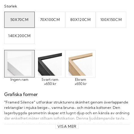
Storlek
50X70CM
70X100CM
80X120CM
100X150CM
VARIANT
VARIANT
VARIANT
VARIANT
SOLD
SOLD
SOLD
SOLD
OUT
OUT
OUT
OUT
OR
OR
OR
OR
UNAVAILABLE
UNAVAILABLE
UNAVAILABLE
UNAVAILAB
140X200CM
VARIANT
SOLD
OUT
OR
UNAVAILABLE
Ingen ram
Svart ram
Ekram
+650 kr
+650 kr
Grafiska former
"Framed Silence" utforskar strukturens skönhet genom överlappande
rektanglar i mjuka beige-, varma bruna- och mörka koltoner. Den
lagerbyggda geometrin skapar ett lugnt djup och en känsla av ordning
där enkelhet möter stillsam sofistikation. Denna ljuddämpande tavla
passar perfekt i moderna inredningar med minimalistisk design och
VISA MER
naturliga material, och matchar vackert med "Tonal Orbit" och