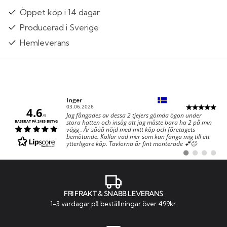
Öppet köp i 14 dagar
Producerad i Sverige
Hemleverans
Författare:
Inger
Datum:
03.06.2026
4.6
Text:
Jag fångades av dessa 2 tjejers gömda ögon under
/5
stora hatten och insåg att jag måste bara ha 2 på min
BASERAT PÅ 2485 BETYG
vägg . Är sååå nöjd med mitt köp och företagets
bemötande. Kollar vad mer som kan fånga mig till ett
ytterligare köp. Tavlorna är fint monterade 💕😊
Byt
Byt
Byt
Byt
till
till
till
till
#
#
#
#
rekommendatio
rekommenda
rekommen
rekom
FRI FRAKT & SNABB LEVERANS
1-3 vardagar på beställningar över 499kr.