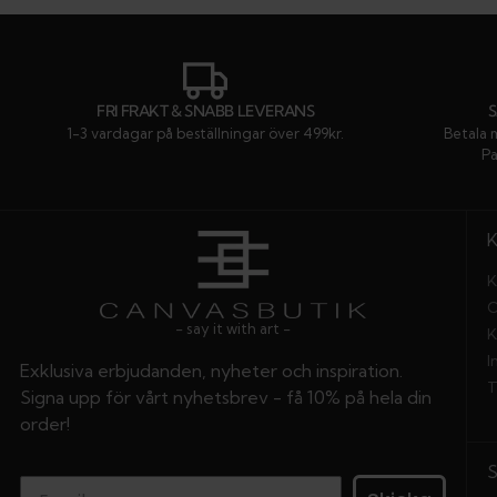
FRI FRAKT & SNABB LEVERANS
1-3 vardagar på beställningar över 499kr.
Betala 
Pa
K
O
- say it with art -
K
I
Exklusiva erbjudanden, nyheter och inspiration.
T
Signa upp för vårt nyhetsbrev - få 10% på hela din
order!