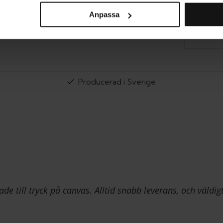
Anpassa
RE
Producerad i Sverige
de till tryck på canvas. Alltid snabb leverans, och väldig