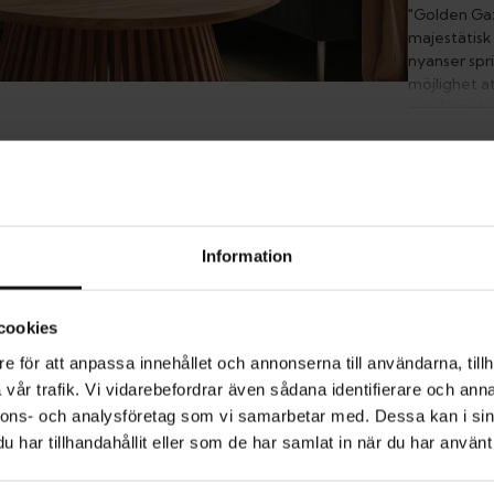
"Golden Gaz
majestätisk 
nyanser spr
möjlighet at
och förankr
att föra na
P
Information
L
cookies
e för att anpassa innehållet och annonserna till användarna, tillh
M
vår trafik. Vi vidarebefordrar även sådana identifierare och anna
nnons- och analysföretag som vi samarbetar med. Dessa kan i sin
har tillhandahållit eller som de har samlat in när du har använt 
ST