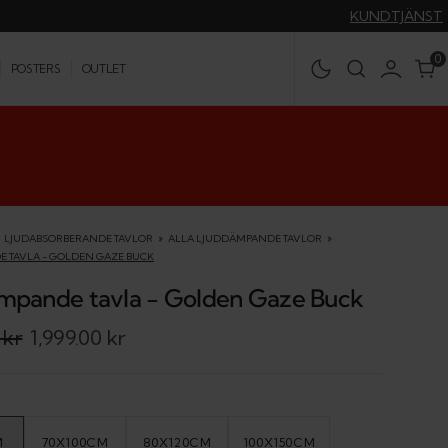
KUNDTJÄNST
0
0
POSTERS
OUTLET
LJUDABSORBERANDE TAVLOR
ALLA LJUDDÄMPANDE TAVLOR
 TAVLA - GOLDEN GAZE BUCK
mpande tavla - Golden Gaze Buck
 kr
1,999.00 kr
M
70X100CM
80X120CM
100X150CM
IANT
VARIANT
VARIANT
VARIANT