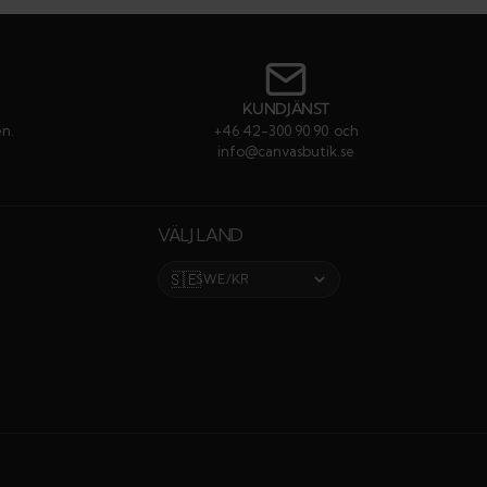
till
till
till
till
#
#
#
#
rekommendati
rekommenda
rekommen
rekom
KUNDJÄNST
en.
+46 42-300 90 90
och
e
info@canvasbutik.se
VÄLJ LAND
🇸🇪
SWE/KR