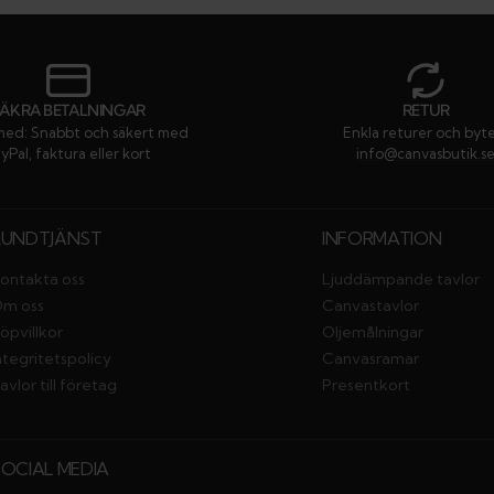
SÄKRA BETALNINGAR
RETUR
med: Snabbt och säkert med
Enkla returer och byt
yPal, faktura eller kort
info@canvasbutik.s
KUNDTJÄNST
INFORMATION
ontakta oss
Ljuddämpande tavlor
m oss
Canvastavlor
öpvillkor
Oljemålningar
ntegritetspolicy
Canvasramar
avlor till företag
Presentkort
SOCIAL MEDIA