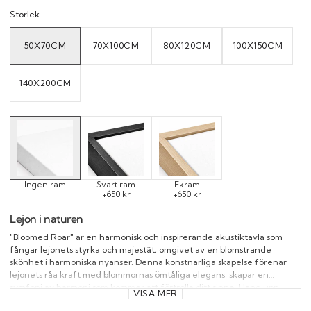
Storlek
50X70CM
70X100CM
80X120CM
100X150CM
VARIANT
VARIANT
VARIANT
VARIANT
SOLD
SOLD
SOLD
SOLD
OUT
OUT
OUT
OUT
OR
OR
OR
OR
UNAVAILABLE
UNAVAILABLE
UNAVAILABLE
UNAVAILAB
140X200CM
VARIANT
SOLD
OUT
OR
UNAVAILABLE
Ingen ram
Svart ram
Ekram
+650 kr
+650 kr
Lejon i naturen
"Bloomed Roar" är en harmonisk och inspirerande akustiktavla som
fångar lejonets styrka och majestät, omgivet av en blomstrande
skönhet i harmoniska nyanser. Denna konstnärliga skapelse förenar
lejonets råa kraft med blommornas ömtåliga elegans, skapar en
symfoni av harmoni som kommer att förtrolla ditt sinne. Häng upp
VISA MER
detta konstverk och låt dig inspireras av den kraftfulla balansen