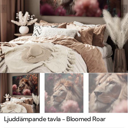
Open
media
1
in
gallery
view
Ljuddämpande tavla - Bloomed Roar