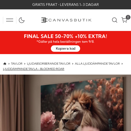
SKIP
GRATIS FRAKT • LEVERANS 1-3 DAGAR
TO
CONTENT
0
0
FINAL SALE 50-70% +10% EXTRA!
*Gäller på hela beställningen tom 9/8.
Kopiera kod
TAVLOR
LJUDABSORBERANDE TAVLOR
ALLA LJUDDÄMPANDE TAVLOR
LJUDDÄMPANDE TAVLA - BLOOMED ROAR