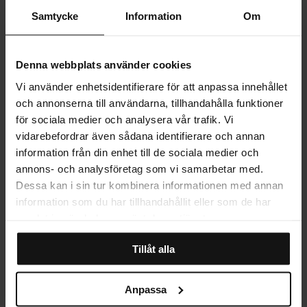
av sofistikation och konstnärlig djup.
Samtycke
Information
Om
PRODUKTINFORMATION
Denna webbplats använder cookies
Vi använder enhetsidentifierare för att anpassa innehållet
LEVERANS
och annonserna till användarna, tillhandahålla funktioner
för sociala medier och analysera vår trafik. Vi
vidarebefordrar även sådana identifierare och annan
MER OM PRODUKTEN
information från din enhet till de sociala medier och
annons- och analysföretag som vi samarbetar med.
Dessa kan i sin tur kombinera informationen med annan
information som du har tillhandahållit eller som de har
STORLEKSGUIDE
samlat in när du har använt deras tjänster.
Tillåt alla
RECENSIONER
Anpassa