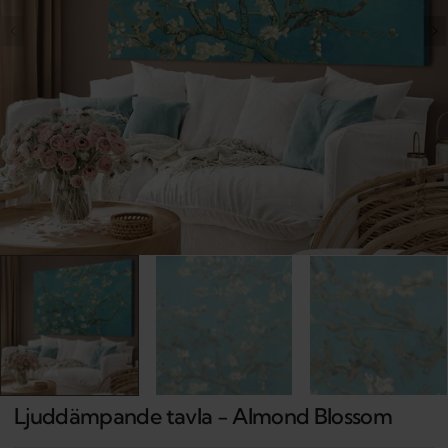
Open
media
1
in
gallery
view
Ljuddämpande tavla - Almond Blossom