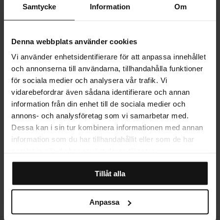
för ljudabsorption och bidrar till bättre akustik genom att minska
Samtycke
Information
Om
efterklang och skapa en mer behaglig ljudmiljö. Kombinationen av
blommande lätthet och funktion ger rummet en balanserad helhet.
PRODUKTINFORMATION
Almond Blossom fungerar både som ett poetiskt soloverk och i en ljus
gallerivägg.
Denna webbplats använder cookies
Vi använder enhetsidentifierare för att anpassa innehållet
LEVERANS
och annonserna till användarna, tillhandahålla funktioner
för sociala medier och analysera vår trafik. Vi
vidarebefordrar även sådana identifierare och annan
MER OM PRODUKTEN
information från din enhet till de sociala medier och
annons- och analysföretag som vi samarbetar med.
Dessa kan i sin tur kombinera informationen med annan
STORLEKSGUIDE
information som du har tillhandahållit eller som de har
samlat in när du har använt deras tjänster.
Tillåt alla
RECENSIONER
Anpassa