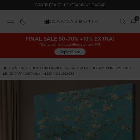
SKIP
GRATIS FRAKT • LEVERANS 1-3 DAGAR
TO
CONTENT
0
0
FINAL SALE 50-70% +10% EXTRA!
*Gäller på hela beställningen tom 9/8.
Kopiera kod
TAVLOR
LJUDABSORBERANDE TAVLOR
ALLA LJUDDÄMPANDE TAVLOR
LJUDDÄMPANDE TAVLA - ALMOND BLOSSOM