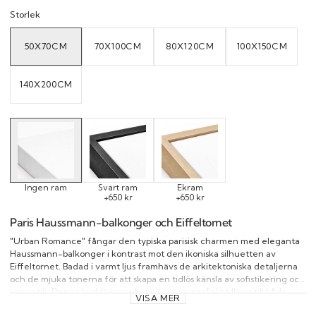
Storlek
50X70CM
70X100CM
80X120CM
100X150CM
VARIANT
VARIANT
VARIANT
VARIANT
SOLD
SOLD
SOLD
SOLD
OUT
OUT
OUT
OUT
OR
OR
OR
OR
UNAVAILABLE
UNAVAILABLE
UNAVAILABLE
UNAVAILAB
140X200CM
VARIANT
SOLD
OUT
OR
UNAVAILABLE
Ingen ram
Svart ram
Ekram
+650 kr
+650 kr
Paris Haussmann-balkonger och Eiffeltornet
"Urban Romance" fångar den typiska parisisk charmen med eleganta
Haussmann-balkonger i kontrast mot den ikoniska silhuetten av
Eiffeltornet. Badad i varmt ljus framhävs de arkitektoniska detaljerna
och de mjuka tonerna för att skapa en tidlös känsla av sofistikering och
romantik. Denna ljuddämpande tavla är en perfekt tillägg till både
VISA MER
moderna och klassiska interiörer och tillför en touch av parisisk elegans