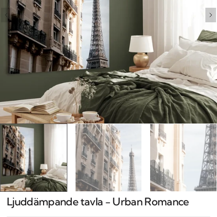
Open
media
1
in
gallery
view
Ljuddämpande tavla - Urban Romance