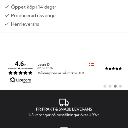
Öppet köp i 14 dagar
Producerad i Sverige
Hemleverans
4.6
Författare:
Lotte D
/5
Datum:
02.06.2026
BASERAT PÅ 2485 BETYG
Text:
Målningarna är SÅ vackra ☺️☺️
Byt
Byt
Byt
Byt
till
till
till
till
#
#
#
#
rekommendatio
rekommenda
rekommen
rekom
FRI FRAKT & SNABB LEVERANS
1-3 vardagar på beställningar över 499kr.