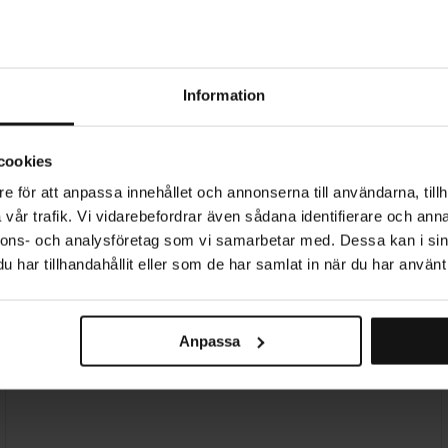
RE
Information
cookies
Producerad i Sverige
e för att anpassa innehållet och annonserna till användarna, tillh
vår trafik. Vi vidarebefordrar även sådana identifierare och anna
nnons- och analysföretag som vi samarbetar med. Dessa kan i sin
MATCHA GÄRNA MED
har tillhandahållit eller som de har samlat in när du har använt 
Canvastavla
SALE
-
Anpassa
Woman
with
White
Flower