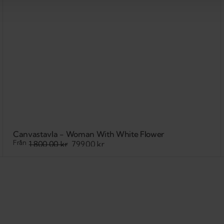
Canvastavla - Woman With White Flower
Från
1,800.00 kr
799.00 kr
Sale
Regular
price
price