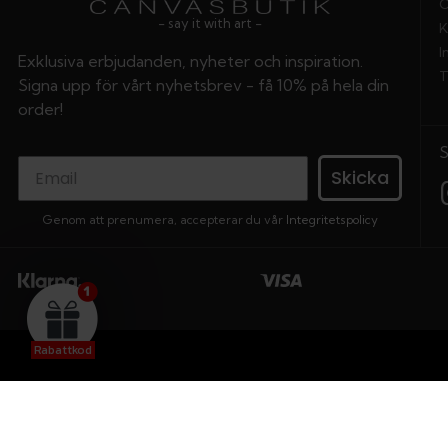
O
- say it with art -
K
I
Exklusiva erbjudanden, nyheter och inspiration.
T
Signa upp för vårt nyhetsbrev - få 10% på hela din
order!
Skicka
Genom att prenumera, accepterar du vår
Integritetspolicy
Rabattkod