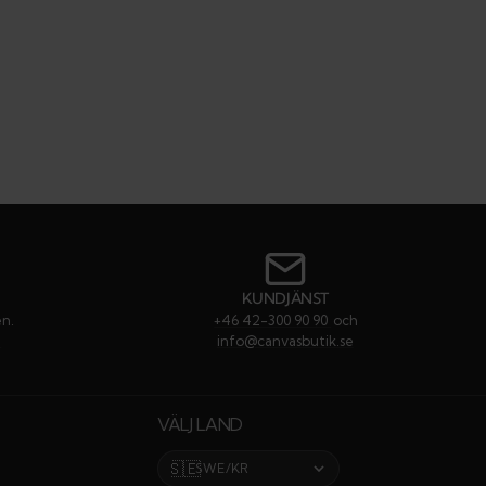
KUNDJÄNST
en.
+46 42-300 90 90
och
e
info@canvasbutik.se
VÄLJ LAND
🇸🇪
SWE/KR