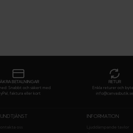
SÄKRA BETALNINGAR
RETUR
med: Snabbt och säkert med
Enkla returer och byt
yPal, faktura eller kort
info@canvasbutik.s
KUNDTJÄNST
INFORMATION
ontakta oss
Ljuddämpande tavlor