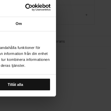
CENSIONER
Om
Hemleverans
andahålla funktioner för
n information från din enhet
 tur kombinera informationen
deras tjänster.
Canvastavla
SALE
-
Tillåt alla
Blue
Fish
with
Lemons