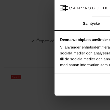
Samtycke
Denna webbplats använder 
Öppet köp i 14 dagar
Vi använder enhetsidentifierar
sociala medier och analysera 
till de sociala medier och a
med annan information som du 
Canvastavla
SALE
-
Yellow
Floral
Bloom