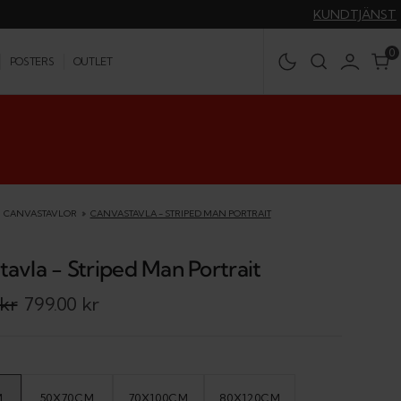
KUNDTJÄNST
0
0
POSTERS
OUTLET
CANVASTAVLOR
CANVASTAVLA - STRIPED MAN PORTRAIT
avla - Striped Man Portrait
 kr
799.00 kr
M
50X70CM
70X100CM
80X120CM