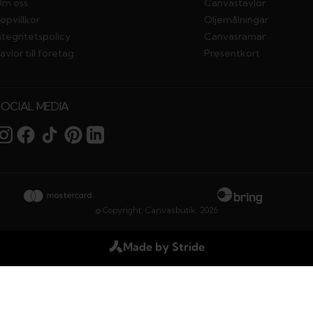
m oss
Canvastavlor
öpvillkor
Oljemålningar
ntegritetspolicy
Canvasramar
avlor till företag
Presentkort
SOCIAL MEDIA
© Copyright,
Canvasbutik
,
2026
Made by Stride