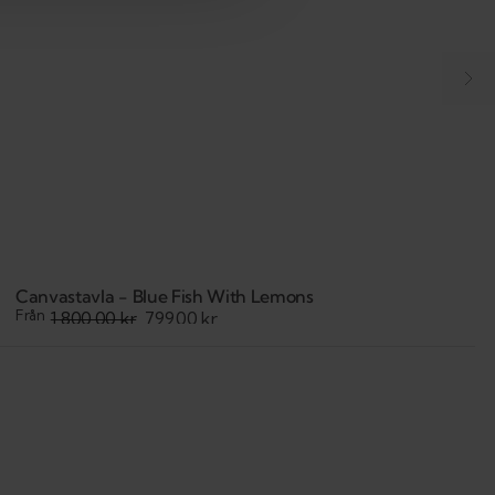
Canvastavla - Blue Fish With Lemons
Från
1,800.00 kr
799.00 kr
Sale
Regular
price
price