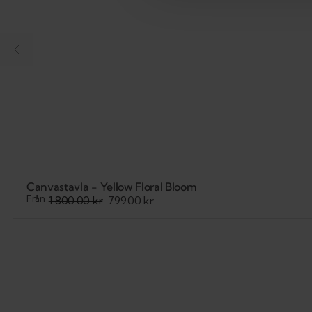
Canvastavla - Yellow Floral Bloom
Från
1,800.00 kr
799.00 kr
Sale
Regular
price
price