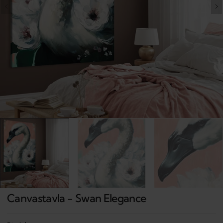
Open
media
1
in
gallery
view
Canvastavla - Swan Elegance