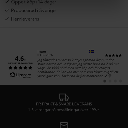
Öppet köp i 14 dagar
Producerad i Sverige
Hemleverans
Författare:
Inger
Datum:
03.06.2026
4.6
Text:
Jag fångades av dessa 2 tjejers gömda ögon under
/5
stora hatten och insåg att jag måste bara ha 2 på min
BASERAT PÅ 2485 BETYG
vägg . Är sååå nöjd med mitt köp och företagets
bemötande. Kollar vad mer som kan fånga mig till ett
ytterligare köp. Tavlorna är fint monterade 💕😊
Byt
Byt
Byt
Byt
till
till
till
till
#
#
#
#
rekommendatio
rekommenda
rekommen
rekom
FRI FRAKT & SNABB LEVERANS
1-3 vardagar på beställningar över 499kr.