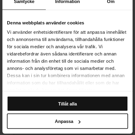
Samtycke
Information
Om
PRODUKTINFORMATION
Denna webbplats använder cookies
LEVERANS
Vi använder enhetsidentifierare för att anpassa innehållet
och annonserna till användarna, tillhandahålla funktioner
för sociala medier och analysera vår trafik. Vi
vidarebefordrar även sådana identifierare och annan
MER OM PRODUKTEN
information från din enhet till de sociala medier och
annons- och analysföretag som vi samarbetar med.
Dessa kan i sin tur kombinera informationen med annan
STORLEKSGUIDE
information som du har tillhandahållit eller som de har
samlat in när du har använt deras tjänster.
RECENSIONER
Tillåt alla
Anpassa