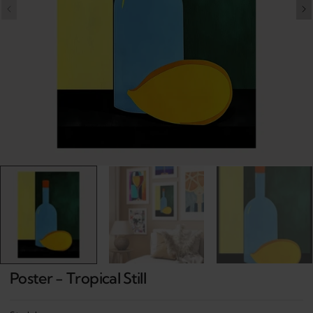
Open
media
1
in
gallery
view
Poster - Tropical Still