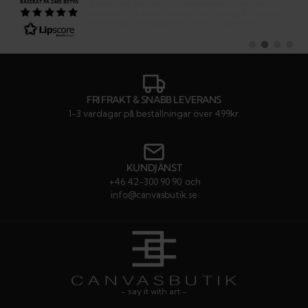
Text:
Mina bilder blev snyggt förvandlade till tryck på
BASERAT PÅ 2485 BETYG
canvas. Alltid snabb leverans, och väldigt bra priser.
Har anlitat canvasbutiken säkert 20 gånger nu.
Byt
Byt
Byt
Byt
till
till
till
till
#
#
#
#
rekommendatio
rekommenda
rekommen
rekom
FRI FRAKT & SNABB LEVERANS
1-3 vardagar på beställningar över 499kr.
KUNDJÄNST
+46 42-300 90 90
och
info@canvasbutik.se
- say it with art -