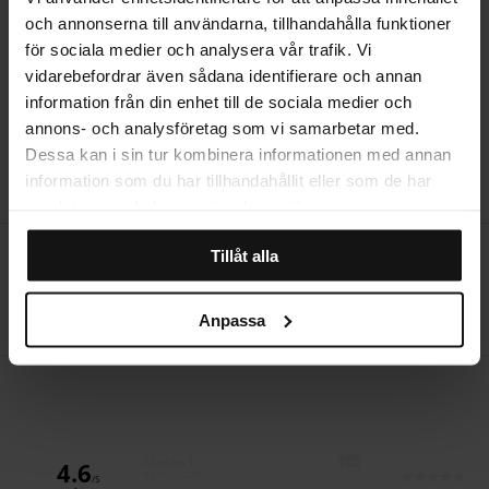
och annonserna till användarna, tillhandahålla funktioner
STORLEKSGUIDE
för sociala medier och analysera vår trafik. Vi
vidarebefordrar även sådana identifierare och annan
information från din enhet till de sociala medier och
annons- och analysföretag som vi samarbetar med.
RECENSIONER
Dessa kan i sin tur kombinera informationen med annan
information som du har tillhandahållit eller som de har
samlat in när du har använt deras tjänster.
Öppet köp i 14 dagar
Tillåt alla
Producerad i Sverige
Anpassa
Hemleverans
Författare:
Stefan L
4.6
Datum:
02.06.2026
/5