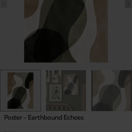
Open
media
1
in
gallery
view
Poster - Earthbound Echoes