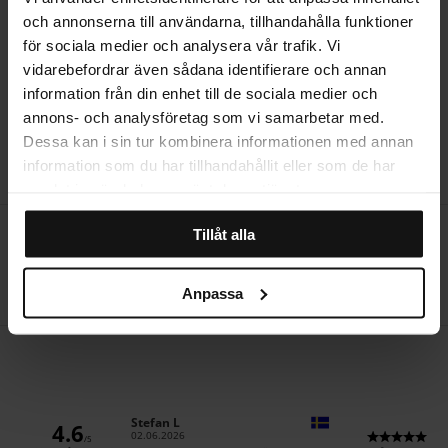
och annonserna till användarna, tillhandahålla funktioner
STORLEKSGUIDE
för sociala medier och analysera vår trafik. Vi
vidarebefordrar även sådana identifierare och annan
information från din enhet till de sociala medier och
annons- och analysföretag som vi samarbetar med.
RECENSIONER
Dessa kan i sin tur kombinera informationen med annan
information som du har tillhandahållit eller som de har
samlat in när du har använt deras tjänster.
Öppet köp i 14 dagar
Tillåt alla
Producerad i Sverige
Anpassa
Hemleverans
Författare:
Stefan L
4.6
Datum:
02.06.2026
/5