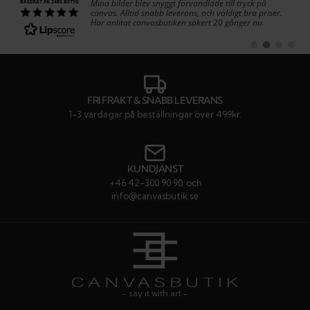
Text:
Mina bilder blev snyggt förvandlade till tryck på
BASERAT PÅ 2485 BETYG
canvas. Alltid snabb leverans, och väldigt bra priser.
Har anlitat canvasbutiken säkert 20 gånger nu.
Byt
Byt
Byt
Byt
till
till
till
till
#
#
#
#
rekommendatio
rekommenda
rekommen
rekom
FRI FRAKT & SNABB LEVERANS
1-3 vardagar på beställningar över 499kr.
KUNDJÄNST
+46 42-300 90 90
och
info@canvasbutik.se
- say it with art -