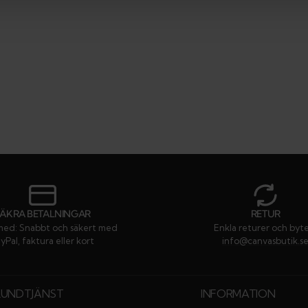
SÄKRA BETALNINGAR
RETUR
med: Snabbt och säkert med
Enkla returer och byt
yPal, faktura eller kort
info@canvasbutik.s
KUNDTJÄNST
INFORMATION