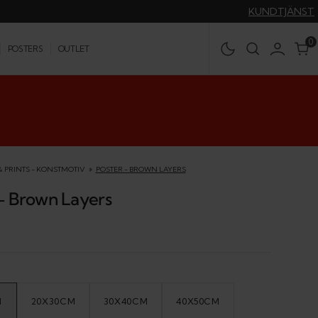
KUNDTJÄNST
0
0
POSTERS
OUTLET
& PRINTS - KONSTMOTIV
POSTER - BROWN LAYERS
 - Brown Layers
M
20X30CM
30X40CM
40X50CM
IANT
VARIANT
VARIANT
VARIANT
D
SOLD
SOLD
SOLD