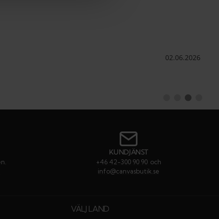
Datum:
02.06.2026
Byt
Byt
Byt
Byt
till
till
till
till
#
#
#
#
rekommendati
rekommenda
rekommen
rekom
KUNDJÄNST
en.
+46 42-300 90 90
och
e
info@canvasbutik.se
VÄLJ LAND