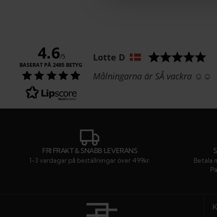
4.6
Författare:
Lotte D
/5
BASERAT PÅ 2485 BETYG
Text:
Målningarna är SÅ vackra ☺️☺️
FRI FRAKT & SNABB LEVERANS
1-3 vardagar på beställningar över 499kr.
Betala 
Pa