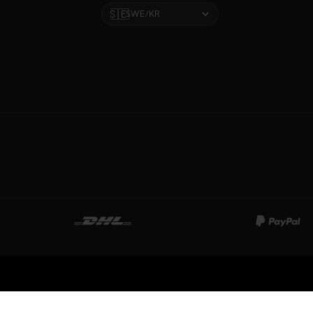
🇸🇪
SWE/KR