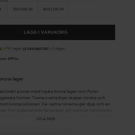
T
OUT
OUT
OUT
OR
OR
OR
VAILABLE
UNAVAILABLE
UNAVAILABLE
UNAVAILABLE
M
70X100CM
80X120CM
IANT
VARIANT
VARIANT
D
SOLD
SOLD
T
OUT
OUT
OR
OR
VAILABLE
UNAVAILABLE
UNAVAILABLE
LÄGG I VARUKORG
●
Open
Få i lager.
1-2 dagar
S:
LEVERANSTID:
media
 över 499 kr
2
in
gallery
bruna lager
view
bstrakt poster med mjuka bruna lager som flyter
ganiska former. Tunna svarta linjer skapar rörelse och
enom kompositionen. De varma tonerna ger djup och en
nsla. Den balanserade färgskalan gör motivet harmoniskt
t. Ett konstverk som tillför rummet värme, elegans och
VISA MER
imalism.