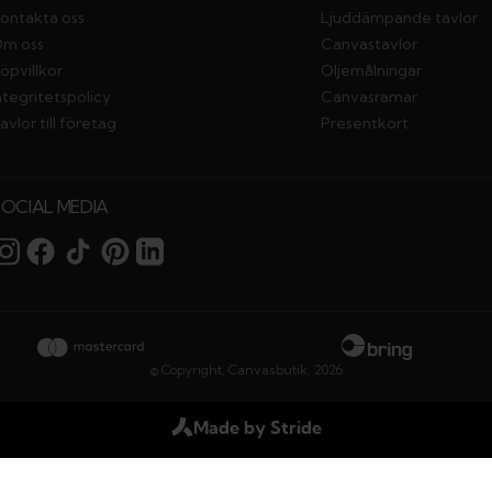
ontakta oss
Ljuddämpande tavlor
m oss
Canvastavlor
öpvillkor
Oljemålningar
ntegritetspolicy
Canvasramar
avlor till företag
Presentkort
SOCIAL MEDIA
© Copyright,
Canvasbutik
,
2026
Made by Stride