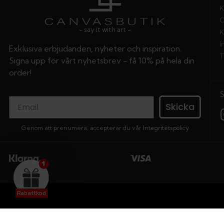
K
O
- say it with art -
K
I
Exklusiva erbjudanden, nyheter och inspiration.
T
Signa upp för vårt nyhetsbrev - få 10% på hela din
order!
Skicka
Genom att prenumera, accepterar du vår
Integritetspolicy
Rabattkod