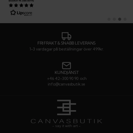
Datum:
02.06.2026
BASERAT PÅ 2485 BETYG
Text:
Målningarna är SÅ vackra ☺️☺️
Byt
Byt
Byt
Byt
till
till
till
till
#
#
#
#
rekommendatio
rekommenda
rekommen
rekom
FRI FRAKT & SNABB LEVERANS
1-3 vardagar på beställningar över 499kr.
KUNDJÄNST
+46 42-300 90 90
och
info@canvasbutik.se
- say it with art -