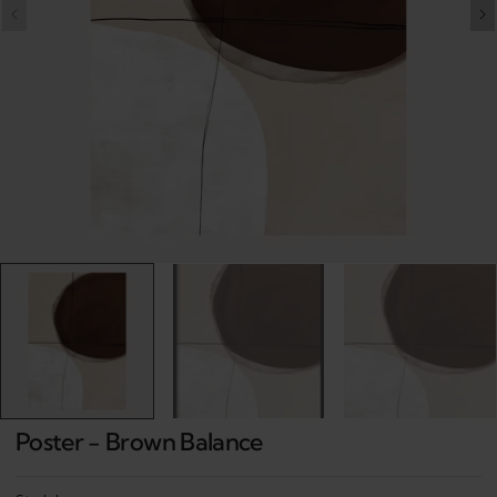
Open
media
1
in
gallery
view
Poster - Brown Balance