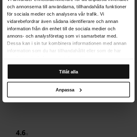
och annonserna till användarna, tillhandahålla funktioner
STORLEKSGUIDE
för sociala medier och analysera vår trafik. Vi
vidarebefordrar även sådana identifierare och annan
information från din enhet till de sociala medier och
annons- och analysföretag som vi samarbetar med.
RECENSIONER
Dessa kan i sin tur kombinera informationen med annan
information som du har tillhandahållit eller som de har
samlat in när du har använt deras tjänster.
Öppet köp i 14 dagar
Tillåt alla
Producerad i Sverige
Anpassa
Hemleverans
4.6
Författare:
Lotte D
/5