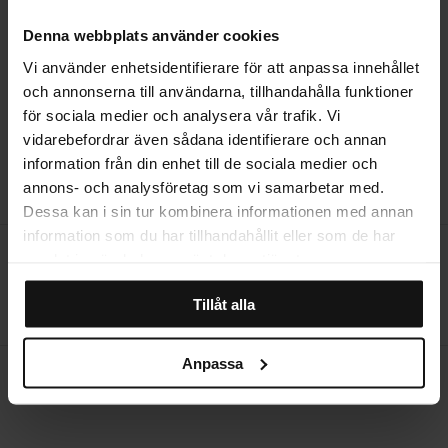
Denna webbplats använder cookies
STORLEKSGUIDE
Vi använder enhetsidentifierare för att anpassa innehållet
och annonserna till användarna, tillhandahålla funktioner
för sociala medier och analysera vår trafik. Vi
vidarebefordrar även sådana identifierare och annan
RECENSIONER
information från din enhet till de sociala medier och
annons- och analysföretag som vi samarbetar med.
Dessa kan i sin tur kombinera informationen med annan
information som du har tillhandahållit eller som de har
Öppet köp i 14 dagar
samlat in när du har använt deras tjänster.
Producerad i Sverige
Tillåt alla
Hemleverans
Anpassa