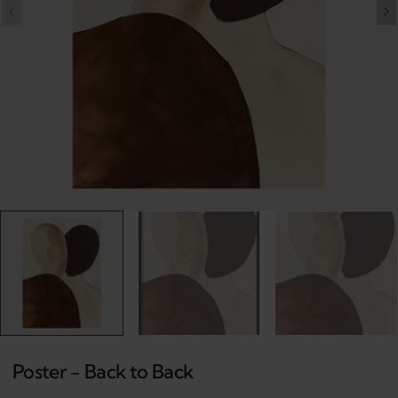
Open
media
1
in
gallery
view
Poster - Back to Back