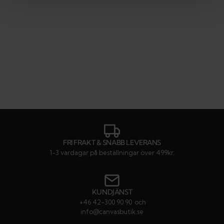
FRI FRAKT & SNABB LEVERANS
1-3 vardagar på beställningar över 499kr.
KUNDJÄNST
+46 42-300 90 90
och
info@canvasbutik.se