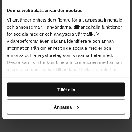
Denna webbplats använder cookies
STORLEKSGUIDE
Vi använder enhetsidentifierare för att anpassa innehållet
och annonserna till användarna, tillhandahålla funktioner
för sociala medier och analysera vår trafik. Vi
vidarebefordrar även sådana identifierare och annan
RECENSIONER
information från din enhet till de sociala medier och
annons- och analysföretag som vi samarbetar med.
Dessa kan i sin tur kombinera informationen med annan
information som du har tillhandahållit eller som de har
Öppet köp i 14 dagar
samlat in när du har använt deras tjänster.
Producerad i Sverige
Tillåt alla
Hemleverans
Anpassa