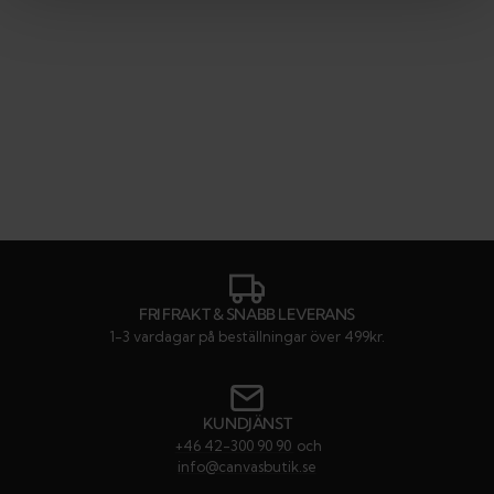
FRI FRAKT & SNABB LEVERANS
1-3 vardagar på beställningar över 499kr.
KUNDJÄNST
+46 42-300 90 90
och
info@canvasbutik.se