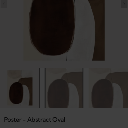
Open
media
1
in
gallery
view
Poster - Abstract Oval