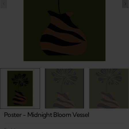
Open
media
1
in
gallery
view
Poster - Midnight Bloom Vessel