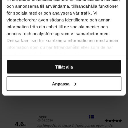
och annonserna till användarna, tillhandahålla funktioner
STORLEKSGUIDE
för sociala medier och analysera vår trafik. Vi
vidarebefordrar även sådana identifierare och annan
information från din enhet till de sociala medier och
annons- och analysföretag som vi samarbetar med.
RECENSIONER
Dessa kan i sin tur kombinera informationen med annan
information som du har tillhandahållit eller som de har
samlat in när du har använt deras tjänster.
Öppet köp i 14 dagar
Tillåt alla
Producerad i Sverige
Anpassa
Hemleverans
Författare:
Inger
Datum:
03.06.2026
4.6
Text:
Jag fångades av dessa 2 tjejers gömda ögon under
/5